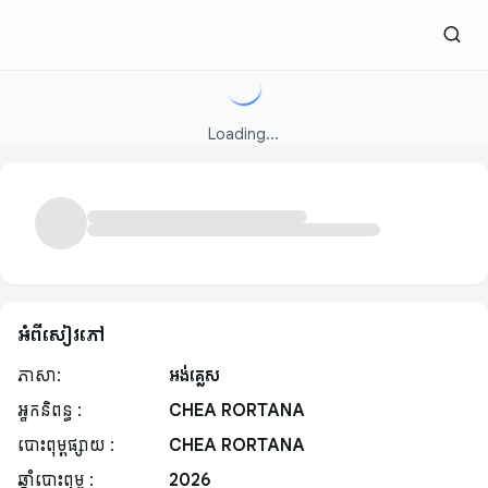
Loading...
អំពីសៀវភៅ
ភាសា:
អង់គ្លេស
អ្នកនិពន្ធ :
CHEA RORTANA
បោះពុម្ពផ្សាយ :
CHEA RORTANA
ឆ្នាំបោះពុម្ព :
2026