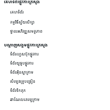
គេហទំព័រផ្លូវការក្រសួង
គេហទំព័រ
កម្មវិធីស្វ័យសិក្សា
ថ្នាលអភិវឌ្ឍសមត្ថភាព
បណ្ដាញសង្គមផ្លូវការក្រសួង
ទំព័រហ្វេសប៊ុកផ្លូវការ
ទំព័រយូធូបផ្លូវការ
ទំព័រអ៊ិនស្តាក្រាម
សំឡេងគ្រូបង្រៀន
ទំព័រទិកតុក
ឆាណែលតេឡេក្រាម