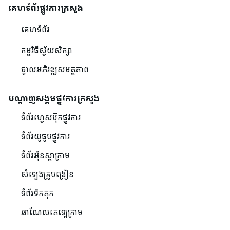
គេហទំព័រផ្លូវការក្រសួង
គេហទំព័រ
កម្មវិធីស្វ័យសិក្សា
ថ្នាលអភិវឌ្ឍសមត្ថភាព
បណ្ដាញសង្គមផ្លូវការក្រសួង
ទំព័រហ្វេសប៊ុកផ្លូវការ
ទំព័រយូធូបផ្លូវការ
ទំព័រអ៊ិនស្តាក្រាម
សំឡេងគ្រូបង្រៀន
ទំព័រទិកតុក
ឆាណែលតេឡេក្រាម