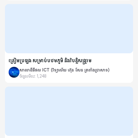
ត្រៀមប្រឡង សម្រាប់បឋមភូមិ និងវិបត្តិសង្គ្រាម
សាលាឌីធីថល ICT (វិទ្យាល័យ ហ៊ុន សែន ត្រពាំងប្រាសាទ)
ចំនួនមើល:
1,248