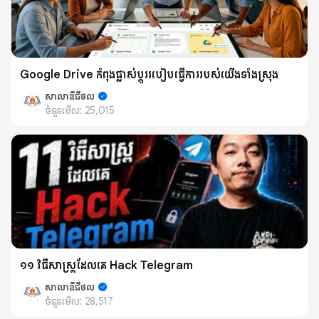
Google Drive កំពុងផ្លាស់ប្តូររបៀបធ្វើការរបស់យើងទាំងស្រុង
សាលាឌីជីថល
ចំនួនមើល:
25,015
១១ វិធីសាស្រ្តដែលគេ Hack Telegram
សាលាឌីជីថល
ចំនួនមើល:
28,517