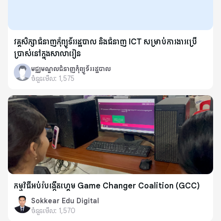
វគ្គសិក្សាជំនាញកុំព្យូទ័ររដ្ឋបាល និងជំនាញ ICT សម្រាប់ការងារប្រើ
ប្រាស់នៅក្នុងសាលារៀន
មជ្ឈមណ្ឌលជំនាញកុំព្យូទ័ររដ្ឋបាល
ចំនួនមើល:
1,575
កម្មវិធីអប់រំបង្កើតហ្គេម Game Changer Coalition (GCC)
Sokkear Edu Digital
ចំនួនមើល:
1,570