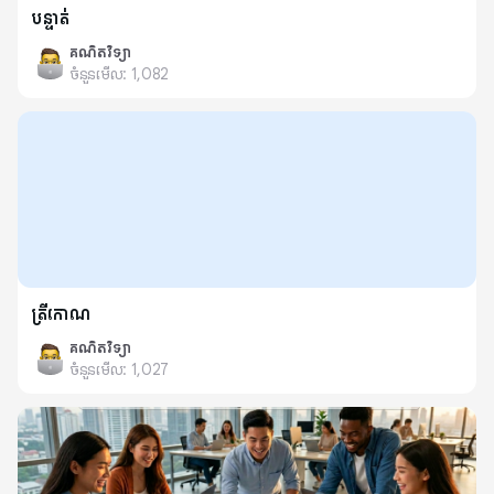
បន្ទាត់
គណិតវិទ្យា
ចំនួនមើល:
1,082
ត្រីកោណ
គណិតវិទ្យា
ចំនួនមើល:
1,027