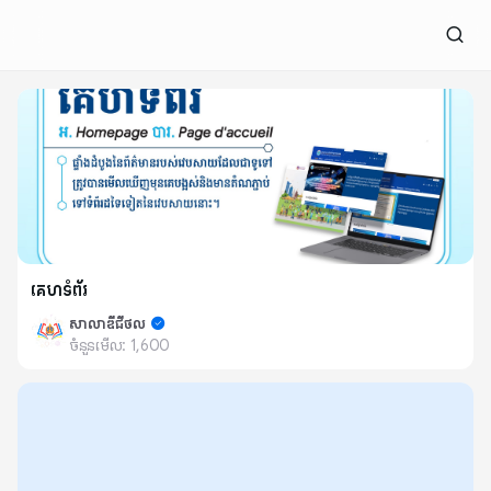
គេហទំព័រ
សាលាឌីជីថល
ចំនួនមើល:
1,600