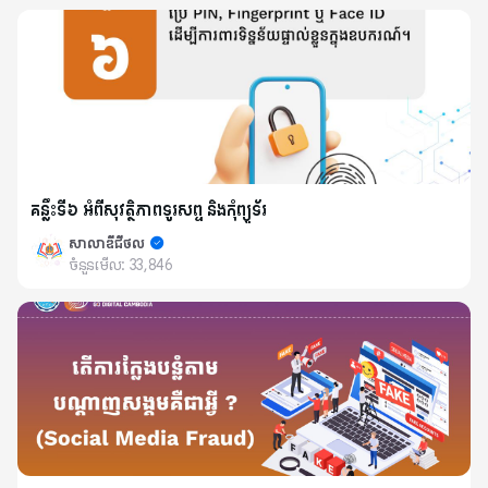
គន្លឹះទី៦ អំពីសុវត្ថិភាពទូរសព្ទ និងកុំព្យូទ័រ
សាលាឌីជីថល
ចំនួនមើល:
33,846