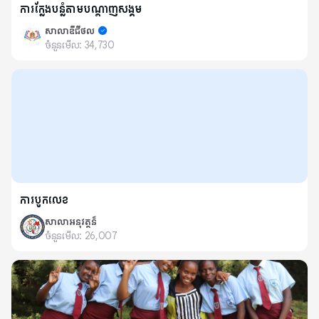
ការក្លែងបន្លំតាមបណ្ដាញសង្គម
សាលាឌីជីថល
ចំនួនមើល:
34,730
ការបូកលេខ
សាលាអនុវត្តន៏
ចំនួនមើល:
26,007