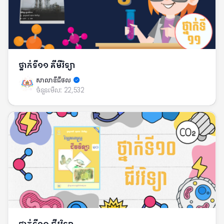
ថ្នាក់ទី១១ គីមីវិទ្យា
សាលាឌីជីថល
ចំនួនមើល:
22,532