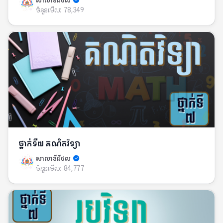
សាលាឌីជីថល
ចំនួនមើល:
78,349
ថ្នាក់ទី៧ គណិតវិទ្យា
សាលាឌីជីថល
ចំនួនមើល:
84,777