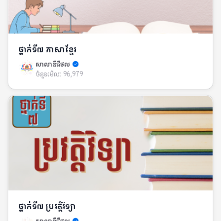
ថ្នាក់ទី៧ ភាសាខ្មែរ
សាលាឌីជីថល
ចំនួនមើល:
96,979
ថ្នាក់ទី៧ ប្រវត្តិវិទ្យា