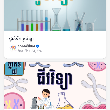
ថ្នាក់ទី៧ រូបវិទ្យា
សាលាឌីជីថល
ចំនួនមើល:
54,294