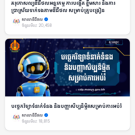
គរុកោសល្យឌីជីថលអន្តរកម្ម ការបង្កើត ខ្លឹមសារ និងការ
ប្រាស្រ័យទាក់ទងតាមឌីជីថល​ សម្រាប់​គ្រូ​បង្រៀន
សាលាឌីជីថល
ចំនួនមើល:
20,458
បច្ចេកវិទ្យាទំនាក់ទំនង និង​បញ្ញាសិប្បនិម្មិតសម្រាប់​ការ​អប់រំ
សាលាឌីជីថល
ចំនួនមើល:
18,815