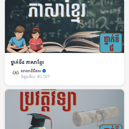
ថ្នាក់ទី៨ ភាសាខ្មែរ
សាលាឌីជីថល
ចំនួនមើល:
40,037