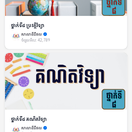
ថ្នាក់ទី៨ ប្រវត្តិវិទ្យា
សាលាឌីជីថល
ចំនួនមើល:
42,789
ថ្នាក់ទី៨ គណិតវិទ្យា
សាលាឌីជីថល