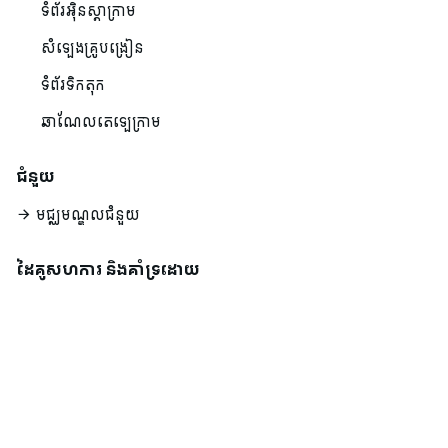
ទំព័រអ៊ិនស្តាក្រាម
សំឡេងគ្រូបង្រៀន
ទំព័រទិកតុក
ឆាណែលតេឡេក្រាម
ជំនួយ
មជ្ឈមណ្ឌលជំនួយ
ដៃគូសហការ និងគាំទ្រដោយ