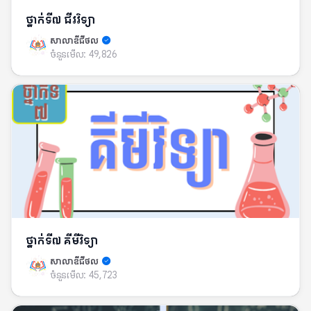
ថ្នាក់ទី៧ ជីវវិទ្យា
សាលាឌីជីថល
ចំនួនមើល:
49,826
ថ្នាក់ទី៧ គីមីវិទ្យា
សាលាឌីជីថល
ចំនួនមើល:
45,723