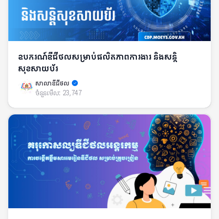
ឧបករណ៍ឌីជីថលសម្រាប់ផលិតភាពការងារ និងសន្តិ
សុខសាយប័រ
សាលាឌីជីថល
ចំនួនមើល:
23,747