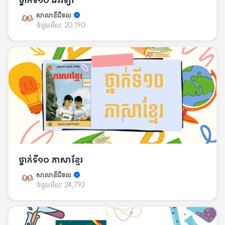
ថ្នាក់ទី១០ ជីវវិទ្យា
សាលាឌីជីថល
ចំនួនមើល:
20,190
ថ្នាក់ទី១០ ភាសាខ្មែរ
សាលាឌីជីថល
ចំនួនមើល:
24,793