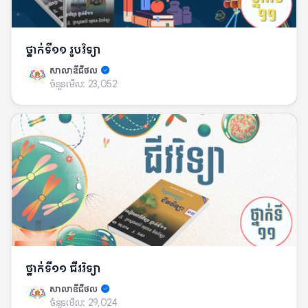
ថ្នាក់ទី១១ រូបវិទ្យា
សាលាឌីជីថល
ចំនួនមើល:
23,052
ថ្នាក់ទី១១ ជីវវិទ្យា
សាលាឌីជីថល
ចំនួនមើល:
29,024