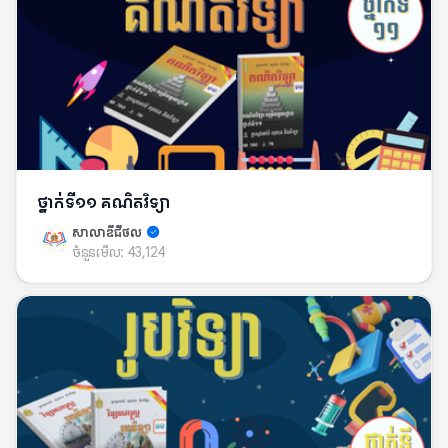
ថ្នាក់ទី១១ គណិតវិទ្យា
សាលាឌីជីថល
ចំនួនមើល:
43,124