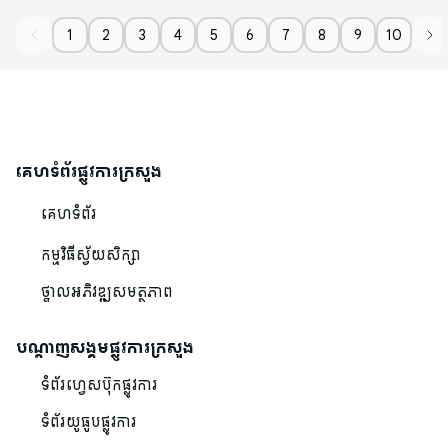
1
2
3
4
5
6
7
8
9
10
គេហទំព័រផ្លូវការក្រសួង
គេហទំព័រ
កម្មវិធីស្វ័យសិក្សា
ថ្នាលអភិវឌ្ឍសមត្ថភាព
បណ្ដាញសង្គមផ្លូវការក្រសួង
ទំព័រហ្វេសប៊ុកផ្លូវការ
ទំព័រយូធូបផ្លូវការ