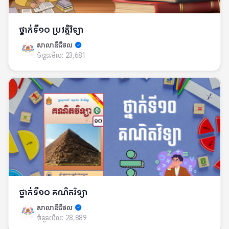
ថ្នាក់ទី១០ ប្រវត្តិវិទ្យា​
សាលាឌីជីថល
ចំនួនមើល:
23,681
ថ្នាក់ទី១០ គណិតវិទ្យា
សាលាឌីជីថល
ចំនួនមើល:
28,889