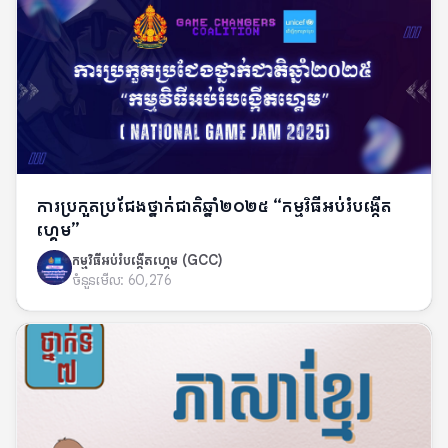
ការប្រកួតប្រជែងថ្នាក់ជាតិឆ្នាំ២០២៥ “កម្មវិធីអប់រំបង្កើត
ហ្គេម”
កម្មវិធីអប់រំបង្កើតហ្គេម (GCC)
ចំនួនមើល:
60,276