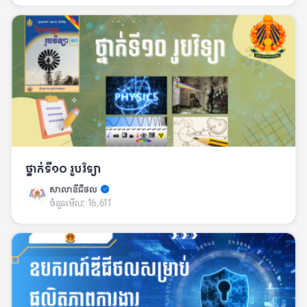
ថ្នាក់ទី១០ រូបវិទ្យា
សាលាឌីជីថល
ចំនួនមើល:
16,611