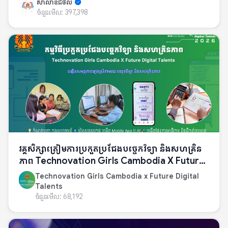
សាលាឌីជីថល
ចំនួនមើល:
397,398
វគ្គសិក្សាត្រៀមការប្រកួតប្រជែងបច្ចេកវិទ្យា និងសហគ្រិន
ភាព Technovation Girls Cambodia X Future
Digital Talents
Technovation Girls Cambodia x Future Digital
Talents
ចំនួនមើល:
68,192