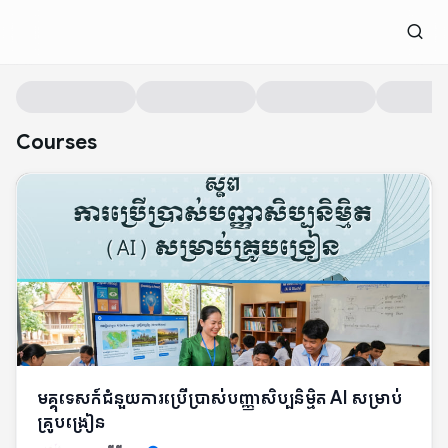
Courses
មគ្គុទេសក៍ជំនួយការប្រើប្រាស់បញ្ញាសិប្បនិម្មិត AI សម្រាប់
គ្រូបង្រៀន