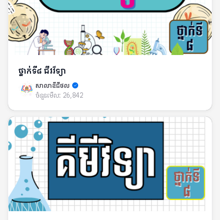
ថ្នាក់ទី៨ ជី​វវីទ្យា
សាលាឌីជីថល
ចំនួនមើល:
26,842