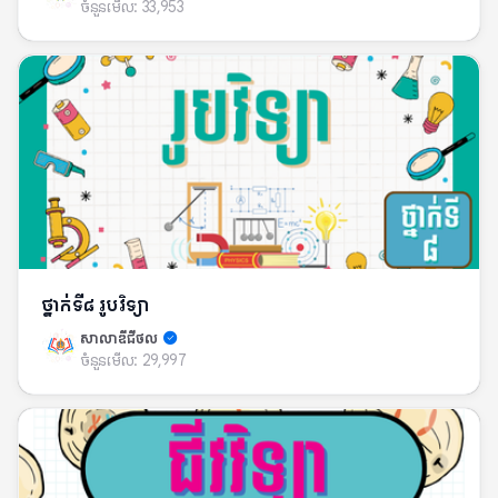
ចំនួនមើល:
33,953
ថ្នាក់ទី៨ រូបវិទ្យា
សាលាឌីជីថល
ចំនួនមើល:
29,997