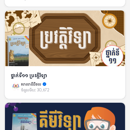
ថ្នាក់ទី១១ ប្រវត្តិវិទ្យា
សាលាឌីជីថល
ចំនួនមើល:
30,672