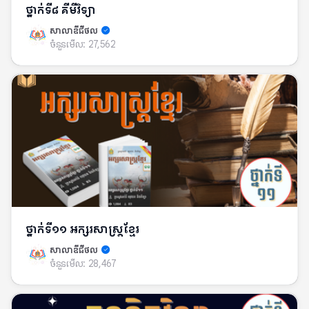
ថ្នាក់ទី៨ គីមីវិទ្យា
សាលាឌីជីថល
ចំនួនមើល:
27,562
ថ្នាក់ទី១១ អក្សរសាស្រ្តខ្មែរ
សាលាឌីជីថល
ចំនួនមើល:
28,467