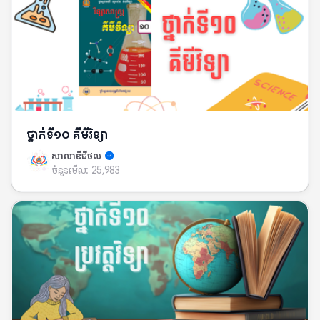
ថ្នាក់ទី១០ គីមីវិទ្យា
សាលាឌីជីថល
ចំនួនមើល:
25,983